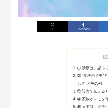
X
Facebook
目
① 診察は、思っ
② “魔法のメモ”
📝 メモの例
③ 診察で伝える
④ 家族がメモを
⑤ メモは「完璧