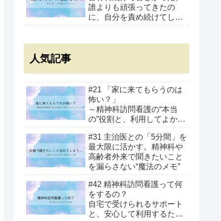
誰よりも頑張ってきたの
に、自分を責め続けてしま
うあなたへ
人気記事
#21 「家に来てもらうのは
怖い？」
～精神科訪問看護の“本当
の”役割と、利用してよかっ
たこと3選～
#31 主治医との「5分間」を
最大限に活かす。精神科や
高齢者外来で聞きたいこと
を漏らさない“魔法のメモ”
#42 精神科訪問看護って何
をするの？
自宅で受けられるサポート
と、安心して利用するため