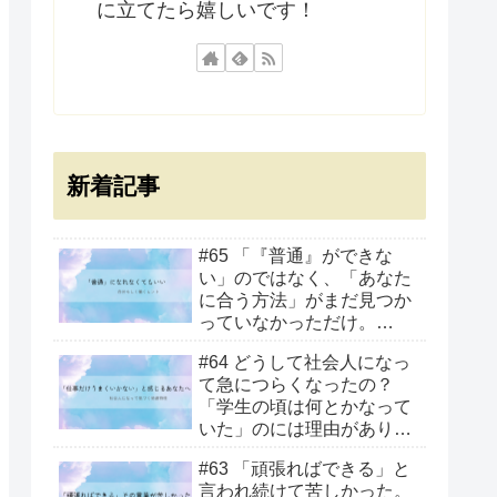
に立てたら嬉しいです！
新着記事
#65 「『普通』ができな
い」のではなく、「あなた
に合う方法」がまだ見つか
っていなかっただけ。
苦手を克服することだけ
#64 どうして社会人になっ
が、前に進む方法ではあり
て急につらくなったの？
ません
「学生の頃は何とかなって
いた」のには理由がありま
す
#63 「頑張ればできる」と
言われ続けて苦しかった。