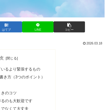
はてブ
LINE
コピー
2026.03.18
次
ているより緊張するもの
の書き方（3つのポイント）
ときのコツ
作るのも大歓迎です
」でなくて大丈夫