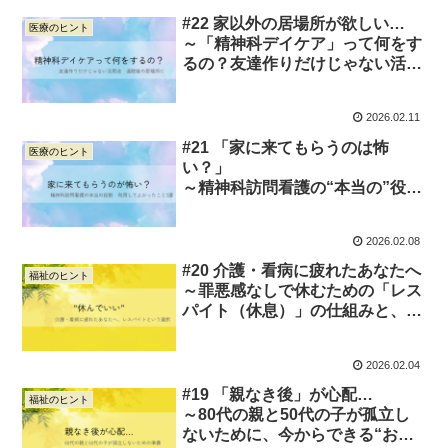
#22 家以外の居場所が欲しい…
医療のヒント
～「精神科デイケア」って何をす
るの？友達作りだけじゃない活用
法～
2026.02.11
#21 「家に来てもらうのは怖
医療のヒント
い？」
～精神科訪問看護の“本当の”役割
と、利用してよかったこと3選～
2026.02.08
#20 介護・看病に疲れたあなたへ
福祉のヒント
～罪悪感なしで休むための「レス
パイト（休息）」の仕組みと、プ
ロが教える“上手な手抜き術”～
2026.02.04
#19 「親なき後」が心配…
福祉のヒント
～80代の親と50代の子が孤立し
ないために、今からできる“お金