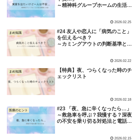
～精神科グループホームの生活実
態と、入居にかかるお金の話～
2026.02.25
#24 友人や恋人に「病気のこと」
まめ知識
を伝えるべき？
～カミングアウトの判断基準と、
伝え方のシミュレーション～
2026.02.22
【特典】夜、つらくなった時のチ
まめ知識
ェックリスト
2026.02.18
#23 「夜、急に辛くなったら…」
医療のヒント
～救急車を呼ぶ？我慢する？深夜
の不安を乗り切る対処法と電話相
談～
2026.02.15