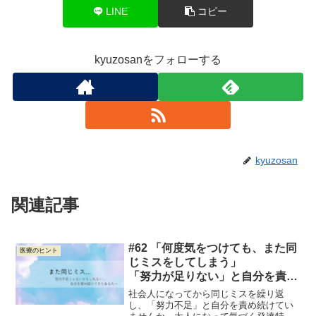
LINE
コピー
kyuzosanをフォローする
kyuzosan
関連記事
#62 「何度気をつけても、また同
医療のヒント
じミスをしてしまう」
「努力が足りない」と自分を責め
続けてきたあなたへ
社会人になってから同じミスを繰り返
し、「努力不足」と自分を責め続けてい