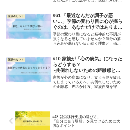
ませんか？この記事では、現役PSWが服
薬に関する3つの誤解をやさしくひも解き
ます。不安を減らし、自分を守るための
正しい知識と、主治医への上手な相談の
#61 「最近なんだか調子が悪
医療のヒント
コツをまとめました。
い…」季節の変わり目に心が揺ら
ぐのは、あなただけではありませ
ん
季節の変わり目になると精神的な不調が
強くなると感じていませんか？気分の落
ち込みや眠れない日が続く理由と、穏や
かに過ごすためのヒントをPSWの視点か
らやさしく解説します。
#10 家族が「心の病気」になった
医療のヒント
らどうする？
~共倒れしないための距離感とサ
ポートのコツ~
家族が心の病気になり、支える側が疲れ
てしまっている方へ。共倒れしないため
の距離感、声のかけ方、家族自身を守る
サポートの考え方をやさしくまとめまし
た。
#48 就労移行支援の選び方。
「自分に合う場所」を見つけるために大
切なポイント