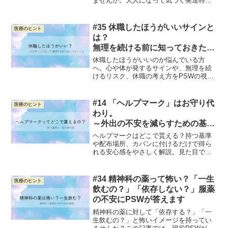
ませんか。大人になって気づく発達特性
と働きづらさについて、PSWの視点から
やさしく解説します。あなたを責めない
ための記事です。
#35 休職したほうがいいサインと
医療のヒント
は？
無理を続ける前に知っておきたい
「心と体のサイン」
休職したほうがいいのか悩んでいる方
へ。心や体が発するサインや、無理を続
けるリスク、休職の考え方をPSWの視点
からやさしく解説します。自分の状態に
気づくためのヒントを紹介します。
#14 「ヘルプマーク」はお守り代
医療のヒント
わり。
～外出の不安を減らすための基礎
知識～
ヘルプマークはどこで貰える？持つ基準
や配布場所、カバンに付けるだけで得ら
れる安心感をやさしく解説。見た目では
分からないつらさを抱える人が、安心し
て外出するための情報をまとめました。
#34 精神科の薬って怖い？「一生
医療のヒント
飲むの？」「依存しない？」服薬
の不安にPSWが答えます
精神科の薬に対して「依存する？」「一
生飲むの？」と怖いイメージを持ってい