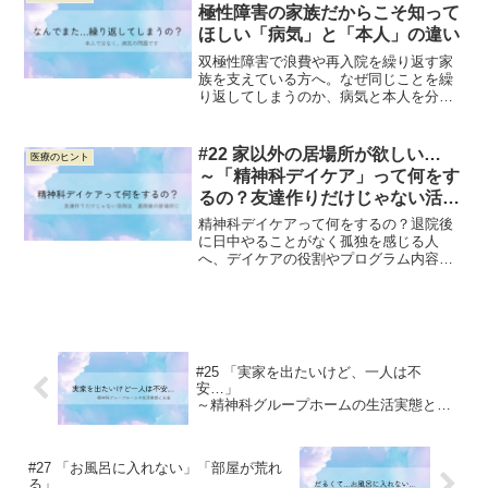
極性障害の家族だからこそ知って
ほしい「病気」と「本人」の違い
双極性障害で浪費や再入院を繰り返す家
族を支えている方へ。なぜ同じことを繰
り返してしまうのか、病気と本人を分け
て考える視点や、家族が抱えやすい苦し
さをPSWの視点からやさしく解説しま
す。
#22 家以外の居場所が欲しい…
医療のヒント
～「精神科デイケア」って何をす
るの？友達作りだけじゃない活用
法～
精神科デイケアって何をするの？退院後
に日中やることがなく孤独を感じる人
へ、デイケアの役割やプログラム内容、
友達作り以外の活用法をPSWの視点でや
さしく解説します。
#25 「実家を出たいけど、一人は不
安…」
～精神科グループホームの生活実態と、
入居にかかるお金の話～
#27 「お風呂に入れない」「部屋が荒れ
る」…