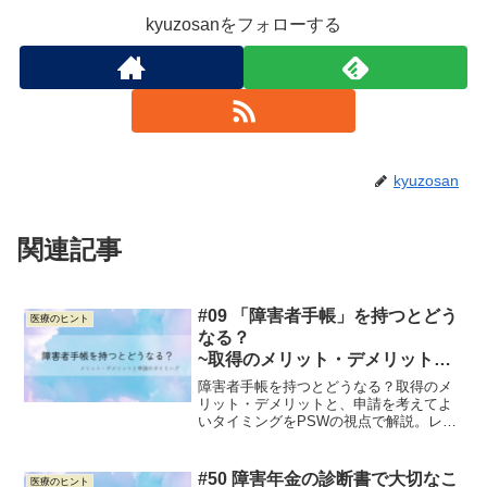
kyuzosanをフォローする
kyuzosan
関連記事
#09 「障害者手帳」を持つとどう
医療のヒント
なる？
~取得のメリット・デメリット
と“申請のタイミング”~
障害者手帳を持つとどうなる？取得のメ
リット・デメリットと、申請を考えてよ
いタイミングをPSWの視点で解説。レッ
テル貼りへの不安や「取る・取らない」
の判断に役立つ情報をまとめました。
#50 障害年金の診断書で大切なこ
医療のヒント