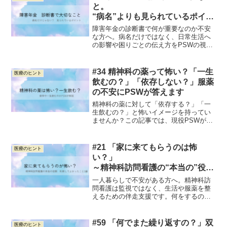
と。
“病名”よりも見られているポイン
トとは？
障害年金の診断書で何が重要なのか不安
な方へ。病名だけではなく、日常生活へ
の影響や困りごとの伝え方をPSWの視点
からやさしく解説します。診断書への不
安を軽くするためのヒントを紹介しま
す。
#34 精神科の薬って怖い？「一生
医療のヒント
飲むの？」「依存しない？」服薬
の不安にPSWが答えます
精神科の薬に対して「依存する？」「一
生飲むの？」と怖いイメージを持ってい
ませんか？この記事では、現役PSWが服
薬に関する3つの誤解をやさしくひも解き
ます。不安を減らし、自分を守るための
正しい知識と、主治医への上手な相談の
#21 「家に来てもらうのは怖
医療のヒント
コツをまとめました。
い？」
～精神科訪問看護の“本当の”役割
と、利用してよかったこと3選～
一人暮らしで不安がある方へ。精神科訪
問看護は監視ではなく、生活や服薬を整
えるための伴走支援です。何をするの
か、安心して始めるコツを紹介します。
#59 「何でまた繰り返すの？」双
医療のヒント