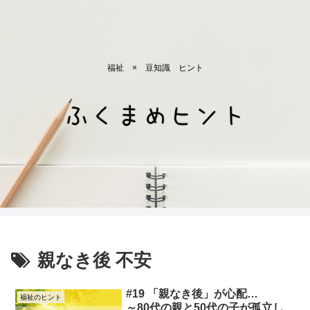
福祉 × 豆知識 ヒント
親なき後 不安
#19 「親なき後」が心配…
福祉のヒント
～80代の親と50代の子が孤立し