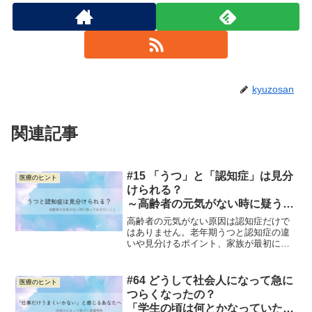
kyuzosan
関連記事
#15 「うつ」と「認知症」は見分
医療のヒント
けられる？
～高齢者の元気がない時に疑うべ
き “老年期うつ”～
高齢者の元気がない原因は認知症だけで
はありません。老年期うつと認知症の違
いや見分けるポイント、家族が最初にで
きる対応をPSWの視点でやさしく解説し
ます。
#64 どうして社会人になって急に
医療のヒント
つらくなったの？
「学生の頃は何とかなっていた」