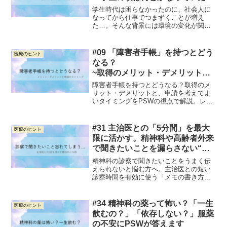
のには理由があります
学生時代は困らなかったのに、社会人に
なってから仕事でつまずくことが増え
た…。そんな背景には環境の変化が関係
しているかもしれません。PSWの視点か
ら、発達特性と働きづらさについてやさ
しく解説します。
#09 「障害者手帳」を持つとどう
医療のヒント
なる？
~取得のメリット・デメリット
と“申請のタイミング”~
障害者手帳を持つとどうなる？取得のメ
リット・デメリットと、申請を考えてよ
いタイミングをPSWの視点で解説。レッ
テル貼りへの不安や「取る・取らない」
の判断に役立つ情報をまとめました。
#31 主治医との「5分間」を最大
医療のヒント
限に活かす。精神科や高齢者外来
で聞きたいことを漏らさない“魔
法のメモ”
精神科の診察で聞きたいことをうまく伝
えられないと悩む方へ。主治医との短い
診察時間を有効に使う「メモの書き方」
をPSWの視点からやさしく解説。患者さ
んや家族が安心して診察に臨むためのヒ
ントを紹介します。
#34 精神科の薬って怖い？「一生
医療のヒント
飲むの？」「依存しない？」服薬
の不安にPSWが答えます