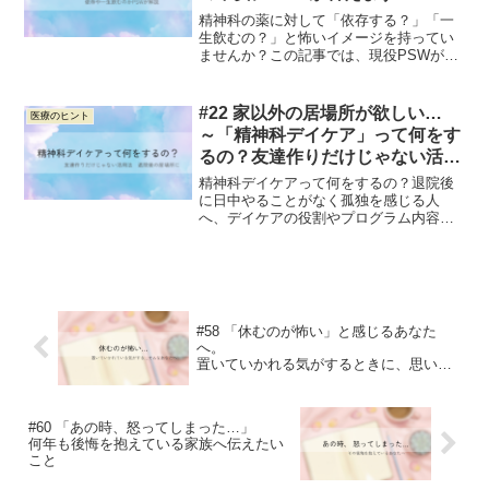
精神科の薬に対して「依存する？」「一
生飲むの？」と怖いイメージを持ってい
ませんか？この記事では、現役PSWが服
薬に関する3つの誤解をやさしくひも解き
ます。不安を減らし、自分を守るための
正しい知識と、主治医への上手な相談の
#22 家以外の居場所が欲しい…
医療のヒント
コツをまとめました。
～「精神科デイケア」って何をす
るの？友達作りだけじゃない活用
法～
精神科デイケアって何をするの？退院後
に日中やることがなく孤独を感じる人
へ、デイケアの役割やプログラム内容、
友達作り以外の活用法をPSWの視点でや
さしく解説します。
#58 「休むのが怖い」と感じるあなた
へ。
置いていかれる気がするときに、思い出
してほしいこと
#60 「あの時、怒ってしまった…」
何年も後悔を抱えている家族へ伝えたい
こと