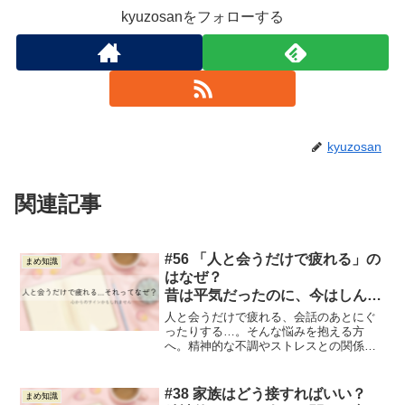
kyuzosanをフォローする
kyuzosan
関連記事
#56 「人と会うだけで疲れる」の
まめ知識
はなぜ？
昔は平気だったのに、今はしんど
いと感じるあなたへ
人と会うだけで疲れる、会話のあとにぐ
ったりする…。そんな悩みを抱える方
へ。精神的な不調やストレスとの関係を
PSWの視点からやさしく解説します。自
分を責めないためのヒントを紹介しま
す。
#38 家族はどう接すればいい？
まめ知識