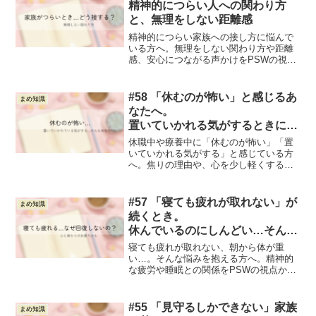
精神的につらい人への関わり方
と、無理をしない距離感
精神的につらい家族への接し方に悩んで
いる方へ。無理をしない関わり方や距離
感、安心につながる声かけをPSWの視点
からやさしく解説します。家族自身の負
担を軽くするヒントも紹介します。
#58 「休むのが怖い」と感じるあ
まめ知識
なたへ。
置いていかれる気がするときに、
思い出してほしいこと
休職中や療養中に「休むのが怖い」「置
いていかれる気がする」と感じている方
へ。焦りの理由や、心を少し軽くする考
え方をPSWの視点からやさしく解説しま
す。休むことは前に進むための大切な時
間です。
#57 「寝ても疲れが取れない」が
まめ知識
続くとき。
休んでいるのにしんどい…そんな
あなたへ
寝ても疲れが取れない、朝から体が重
い…。そんな悩みを抱える方へ。精神的
な疲労や睡眠との関係をPSWの視点から
やさしく解説します。自分を責めないた
めのヒントを紹介します。
#55 「見守るしかできない」家族
まめ知識