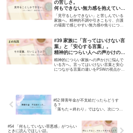
の苦しさ。
何もできない無力感を抱えている
あなたへ
「見守るしかできない」と苦しんでいる
家族へ。精神的不調や引きこもり、介護
の場面で感じやすい無力感や焦りについ
て、PSWの視点からやさしく解説しま
す。家族自身を守るための考え方も紹介
します。
#39 家族に「言ってはいけない言
まめ知識
葉」と「安心する言葉」。
精神的につらい人への声かけのヒ
ント
精神的につらい家族への声かけに悩んで
いる方へ。言ってはいけない言葉と安心
につながる言葉の違いをPSWの視点から
やさしく解説します。関わり方に迷った
ときのヒントを紹介します。
#52 障害年金が不支給だったらどうす
る？
「落ちた＝終わり」ではない。次につな
がる考え方
#54 「何もしていない罪悪感」がつらい
ときに読んでほしい話。