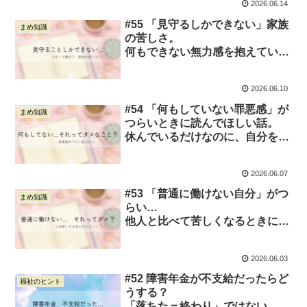
2026.06.14
#55 「見守るしかできない」家族
まめ知識
の苦しさ。
何もできない無力感を抱えている
あなたへ
2026.06.10
#54 「何もしていない罪悪感」が
まめ知識
つらいときに読んでほしい話。
休んでいるだけなのに、自分を責
めてしまうあなたへ
2026.06.07
#53 「普通に働けない自分」がつ
まめ知識
らい…
他人と比べて苦しくなるときに読
んでほしい話
2026.06.03
#52 障害年金が不支給だったらど
福祉のヒント
うする？
「落ちた＝終わり」ではない。次