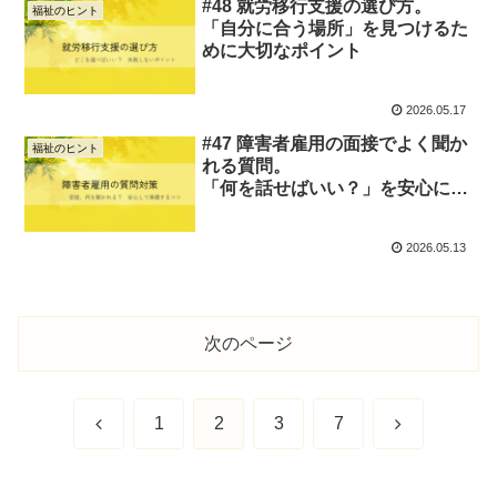
#48 就労移行支援の選び方。
福祉のヒント
「自分に合う場所」を見つけるた
めに大切なポイント
2026.05.17
#47 障害者雇用の面接でよく聞か
福祉のヒント
れる質問。
「何を話せばいい？」を安心に変
える準備のコツ
2026.05.13
次のページ
前
次
1
2
3
7
へ
へ