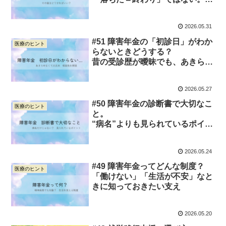
につながる考え方
2026.05.31
#51 障害年金の「初診日」がわか
医療のヒント
らないときどうする？
昔の受診歴が曖昧でも、あきらめ
なくて大丈夫
2026.05.27
#50 障害年金の診断書で大切なこ
医療のヒント
と。
“病名”よりも見られているポイン
トとは？
2026.05.24
#49 障害年金ってどんな制度？
医療のヒント
「働けない」「生活が不安」なと
きに知っておきたい支え
2026.05.20